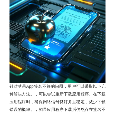
针对苹果App签名不符的问题，用户可以采取以下几
种解决方法。，可以尝试重新下载应用程序。在下载
应用程序时，确保网络信号良好并且稳定，减少下载
错误的概率。，如果应用程序下载后仍然存在签名不