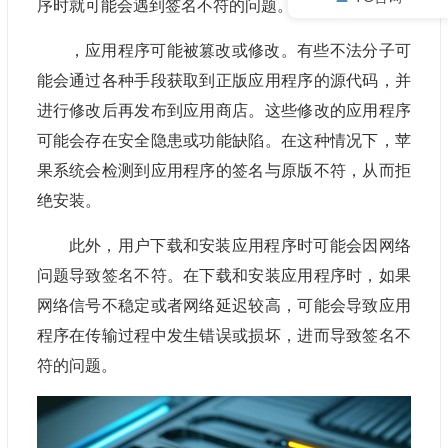
序时就可能会遇到签名不符的问题。
，应用程序可能被篡改或修改。有些不法分子可
能会通过各种手段获取到正版应用程序的源代码，并
进行修改后再发布到应用商店。这些修改的应用程序
可能会存在安全隐患或功能缺陷。在这种情况下，苹
果系统会检测到应用程序的签名与原版不符，从而拒
绝安装。
此外，用户下载和安装应用程序时可能会因网络
问题导致签名不符。在下载和安装应用程序时，如果
网络信号不稳定或者网络延迟较高，可能会导致应用
程序在传输过程中发生错误或损坏，进而导致签名不
符的问题。