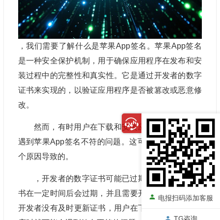
，我们需要了解什么是苹果App签名。苹果App签名
是一种安全保护机制，用于确保应用程序在发布和安
装过程中的完整性和真实性。它是通过开发者的数字
证书来实现的，以验证应用程序是否被篡改或恶意修
改。
然而，有时用户在下载和安装应用程序时可能会
遇到苹果App签名不符的问题。这可能是由于以下几
个原因导致的。
，开发者的数字证书可能已过期。苹果的数字证
书在一定时间后会过期，并且需要开发者更新。如果
电报扫码添加客服
开发者没有及时更新证书，用户在下载和安装应用程
TG咨询