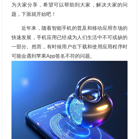
为大家分享，希望可以帮助到大家，解决大家的问
题，下面就开始吧！
近年来，随着智能手机的普及和移动应用市场的
快速发展，手机应用已经成为人们生活中不可或缺的
一部分。然而，有时候用户在下载和使用应用程序时
可能会遇到苹果App签名不符的问题。