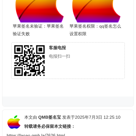
苹果签名未验证：苹果签名
苹果签名权限：qq签名怎么
验证失败
设置权限
客服电报
电报扫一扫
本文由
QMB签名宝
发表于2025年7月3日 12:25:10
转载请务必保留本文链接：
https://laoao.qmb.la/7626.html