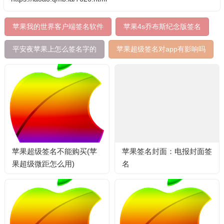
苹果我的世界客户端签名软件
苹果4s乔布斯纪念版签名
平安夜苹果上怎么签名字的
苹果超级签名对app有影响吗
苹果超级签名不能购买(苹
苹果签名封面：电报封面签
果超级微距怎么用)
名