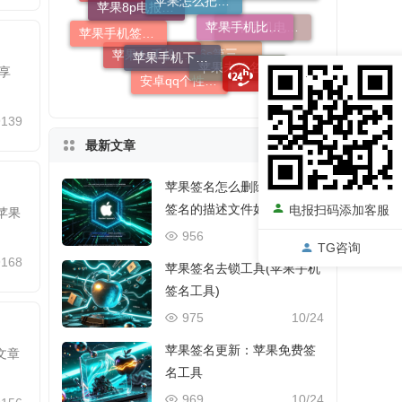
苹果的app为什么一直要签名
苹果手机比较好用的照片签名软件
苹果怎么把图片上的签名抠出来
苹果手机签名不一致怎么办
苹果手机电报签名怎么弄第二行
苹果手机下载显示一直在签名
苹果未签名系统还能降级吗
苹果4s手机乔布斯签名版
苹果6s第三方软件签名
享
安卓qq个性签名苹果看不见吗
9139
最新文章
苹果签名怎么删除：苹果未
签名的描述文件如何删除
电报扫码添加客服
苹果
956
10/24
TG咨询
9168
苹果签名去锁工具(苹果手机
签名工具)
975
10/24
苹果签名更新：苹果免费签
文章
名工具
969
10/24