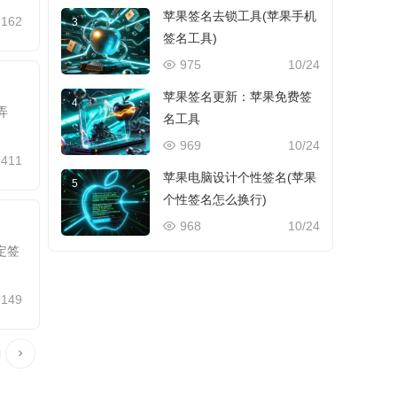
苹果签名去锁工具(苹果手机
9162
3
签名工具)
975
10/24
苹果签名更新：苹果免费签
4
弄
名工具
969
10/24
9411
苹果电脑设计个性签名(苹果
5
个性签名怎么换行)
968
10/24
定签
9149