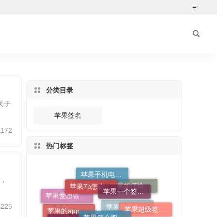
分类目录
关于
苹果签名
9172
热门标签
苹果手机电子签名字体能加粗吗
懂，
苹果7p怎么在锁屏设置个性签名
苹果一个签名码多开电报会限制么
苹果如何给第三方软件签名
个人苹果开发者第三方app签名
苹果爱思签名成功怎么弄到手机上
9225
苹果怎么把纸上的签名弄进电子版
苹果超级签名两个手机可以用吗
苹果8p电报签名怎么设置到中间
苹果最新版本电报签名不能居中