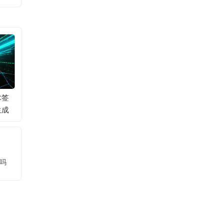
术签
苹果电脑设计个性签
苹果签名制作流程：
苹果笔
生成
名(苹果个性签名怎么
苹果手机外壳制作流
(苹果
换行)
程
传)
吗