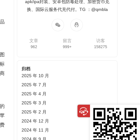
apk/ipa封装、安卓包防毒处理、加密货币兑
换、国际云服务代充代付。TG ：@qmbla
品
文章
留言
访客
962
999+
158275
图
标
归档
商
2025 年 10 月
2025 年 7 月
2025 年 4 月
2025 年 3 月
的
2025 年 2 月
苹
2024 年 12 月
费
2024 年 11 月
2024 年 9 月