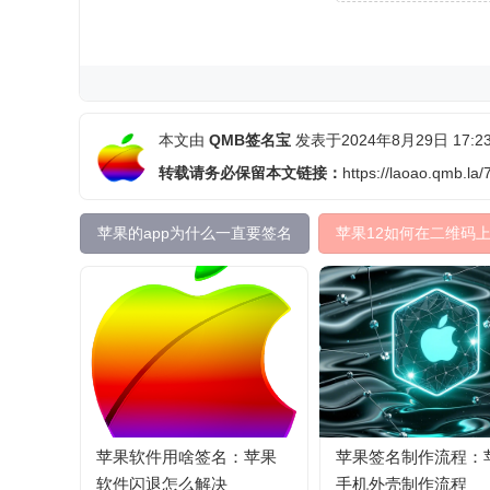
本文由
QMB签名宝
发表于2024年8月29日 17:23
转载请务必保留本文链接：
https://laoao.qmb.la/
苹果的app为什么一直要签名
苹果12如何在二维码
苹果软件用啥签名：苹果
苹果签名制作流程：
软件闪退怎么解决
手机外壳制作流程