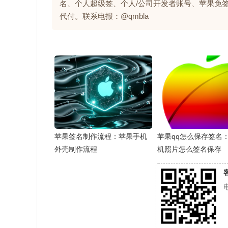
名、个人超级签、个人/公司开发者账号、苹果免签、
代付。联系电报：@qmbla
苹果签名制作流程：苹果手机
苹果qq怎么保存签名
外壳制作流程
机照片怎么签名保存