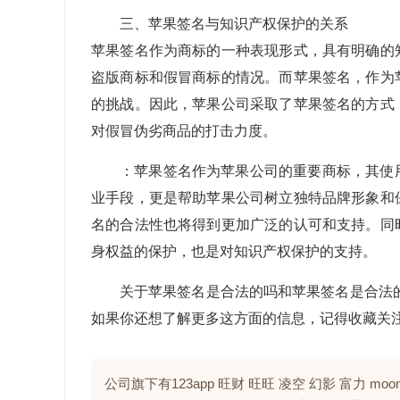
三、苹果签名与知识产权保护的关系
苹果签名作为商标的一种表现形式，具有明确的
盗版商标和假冒商标的情况。而苹果签名，作为
的挑战。因此，苹果公司采取了苹果签名的方式
对假冒伪劣商品的打击力度。
：苹果签名作为苹果公司的重要商标，其使
业手段，更是帮助苹果公司树立独特品牌形象和
名的合法性也将得到更加广泛的认可和支持。同
身权益的保护，也是对知识产权保护的支持。
关于苹果签名是合法的吗和苹果签名是合法
如果你还想了解更多这方面的信息，记得收藏关
公司旗下有123app 旺财 旺旺 凌空 幻影 富力 