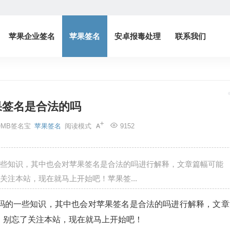
苹果企业签名
苹果签名
安卓报毒处理
联系我们
果签名是合法的吗
QMB签名宝
苹果签名
阅读模式
9152
些知识，其中也会对苹果签名是合法的吗进行解释，文章篇幅可能
注本站，现在就马上开始吧！苹果签...
吗的一些知识，其中也会对苹果签名是合法的吗进行解释，文章
，别忘了关注本站，现在就马上开始吧！