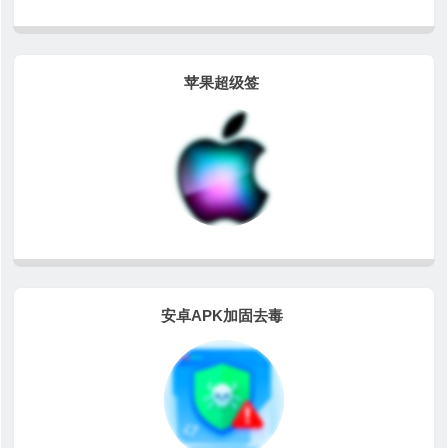
苹果超级签
安卓APK加固去毒