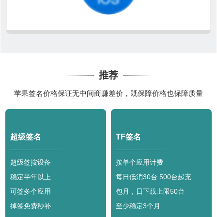
推荐
苹果签名价格保证无中间商赚差价，既保障价格也保障质量
超级签名
TF签名
超级签按设备
按单个应用计费
稳定半年以上
每日低消30台 500台起充
可签多个应用
包月，日下载上限50台
掉签免费秒补
至少稳定3个月