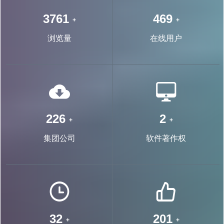
7181
896
+
+
浏览量
在线用户
443
4
+
+
集团公司
软件著作权
63
395
+
+