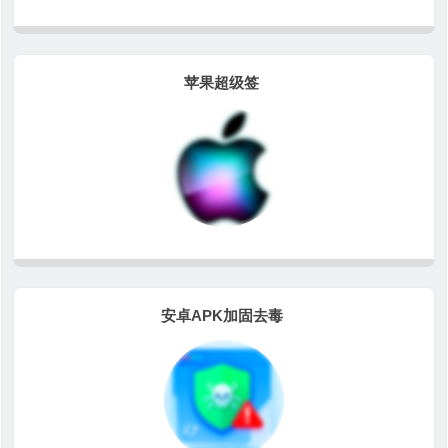
苹果超级签
安卓APK加固去毒