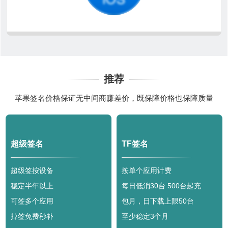
推荐
苹果签名价格保证无中间商赚差价，既保障价格也保障质量
超级签名
TF签名
超级签按设备
按单个应用计费
稳定半年以上
每日低消30台 500台起充
可签多个应用
包月，日下载上限50台
掉签免费秒补
至少稳定3个月