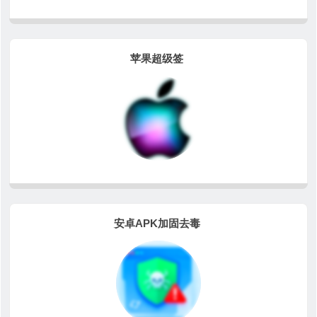
苹果超级签
安卓APK加固去毒