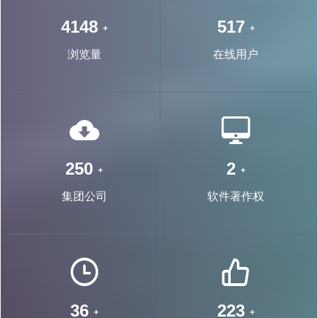
7568
944
+
+
浏览量
在线用户
468
4
+
+
集团公司
软件著作权
67
418
+
+