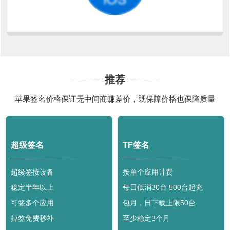
推荐
苹果签名价格保证无中间商赚差价，既保障价格也保障质量
超级签名
TF签名
超级签按设备
按单个应用计费
稳定半年以上
每日低消30台 500台起充
可签多个应用
包月，日下载上限50台
掉签免费秒补
至少稳定3个月