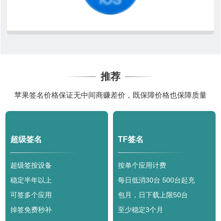
推荐
苹果签名价格保证无中间商赚差价，既保障价格也保障质量
超级签名
TF签名
超级签按设备
按单个应用计费
稳定半年以上
每日低消30台 500台起充
可签多个应用
包月，日下载上限50台
掉签免费秒补
至少稳定3个月