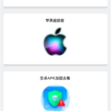
苹果超级签
安卓APK加固去毒