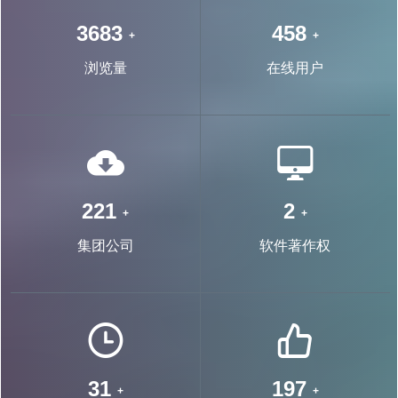
7233
902
+
+
浏览量
在线用户
446
4
+
+
集团公司
软件著作权
64
398
+
+