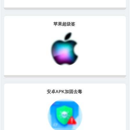
苹果超级签
安卓APK加固去毒