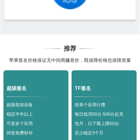
推荐
苹果签名价格保证无中间商赚差价，既保障价格也保障质量
超级签名
TF签名
超级签按设备
按单个应用计费
稳定半年以上
每日低消30台 500台起充
可签多个应用
包月，日下载上限50台
掉签免费秒补
至少稳定3个月