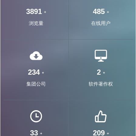
7283
909
+
+
浏览量
在线用户
450
4
+
+
集团公司
软件著作权
64
401
+
+