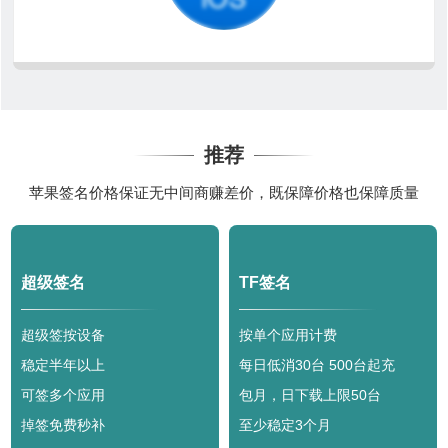
推荐
苹果签名价格保证无中间商赚差价，既保障价格也保障质量
超级签名
TF签名
超级签按设备
按单个应用计费
稳定半年以上
每日低消30台 500台起充
可签多个应用
包月，日下载上限50台
掉签免费秒补
至少稳定3个月