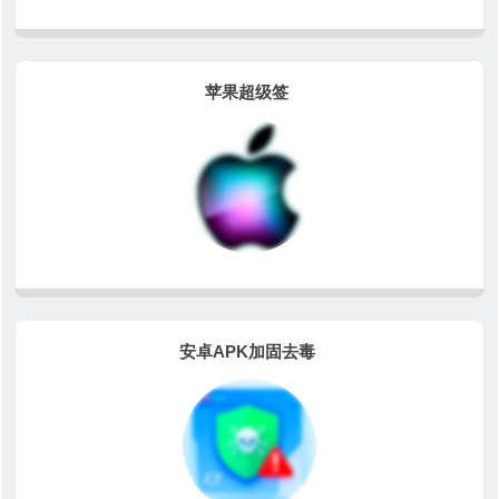
苹果超级签
安卓APK加固去毒