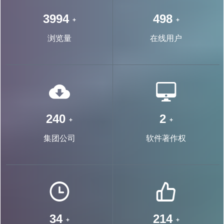
7571
945
+
+
浏览量
在线用户
468
4
+
+
集团公司
软件著作权
67
418
+
+