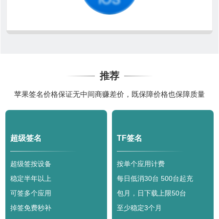
推荐
苹果签名价格保证无中间商赚差价，既保障价格也保障质量
超级签名
TF签名
超级签按设备
按单个应用计费
稳定半年以上
每日低消30台 500台起充
可签多个应用
包月，日下载上限50台
掉签免费秒补
至少稳定3个月