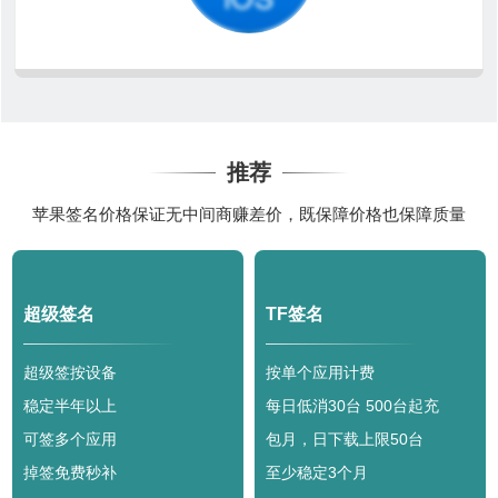
推荐
苹果签名价格保证无中间商赚差价，既保障价格也保障质量
超级签名
TF签名
超级签按设备
按单个应用计费
稳定半年以上
每日低消30台 500台起充
可签多个应用
包月，日下载上限50台
掉签免费秒补
至少稳定3个月