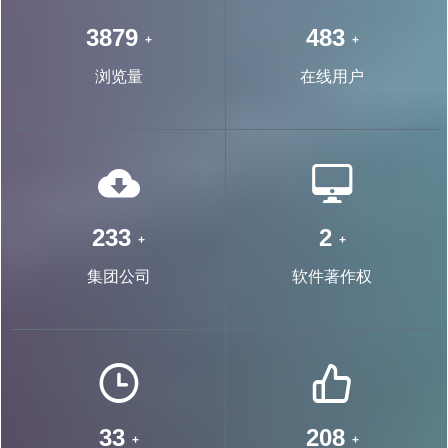
7069
881
+
+
浏览量
在线用户
436
4
+
+
集团公司
软件著作权
62
389
+
+