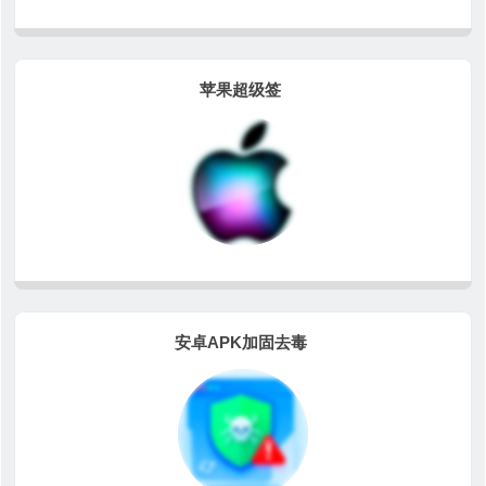
苹果超级签
安卓APK加固去毒