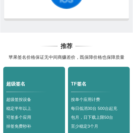
推荐
苹果签名价格保证无中间商赚差价，既保障价格也保障质量
超级签名
TF签名
超级签按设备
按单个应用计费
稳定半年以上
每日低消30台 500台起充
可签多个应用
包月，日下载上限50台
掉签免费秒补
至少稳定3个月