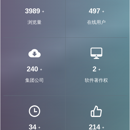
7403
923
+
+
浏览量
在线用户
457
4
+
+
集团公司
软件著作权
65
408
+
+