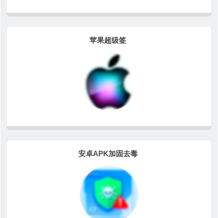
苹果超级签
安卓APK加固去毒